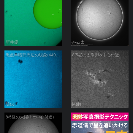
新井優
ハム太
黒点半暗部周辺の現象(4498～4502付近)8/5
8/5昼の太陽(Hα中心付近・4498付近)
Maki
Maki
PR
8/5昼の太陽(Hα中心付近)