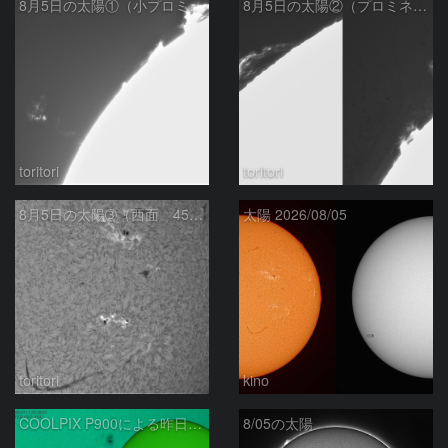
8月5日の太陽①（小プロミネン噴出 ）
8月5日の太陽②（プロミネンス北東縁 ）
toritori
toritori
8月5日の太陽➂（西面 4502 C1.7フレア ）
太陽 2026/08/05
toritori
kino
COOLPIX P900による昨日の太陽黒点：2026/08/04
8/05の太陽