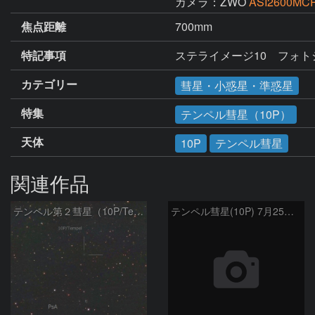
カメラ：ZWO
ASI2600MCP
焦点距離
700mm
特記事項
ステライメージ10　フォトシ
カテゴリー
彗星・小惑星・準惑星
特集
テンペル彗星（10P）
天体
10P
テンペル彗星
関連作品
テンペル第２彗星（10P/Tempel）8/5
テンペル彗星(10P) 7月25日 Seestar50