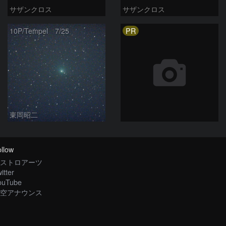
サザンクロス
サザンクロス
PR
10P/Tempel 7/25
東岡昭二
llow
ストロアーツ
itter
ouTube
空アナウンス