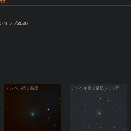
ro
ョップ2026
テンペル第２彗星
テンペル第２彗星（１０P）