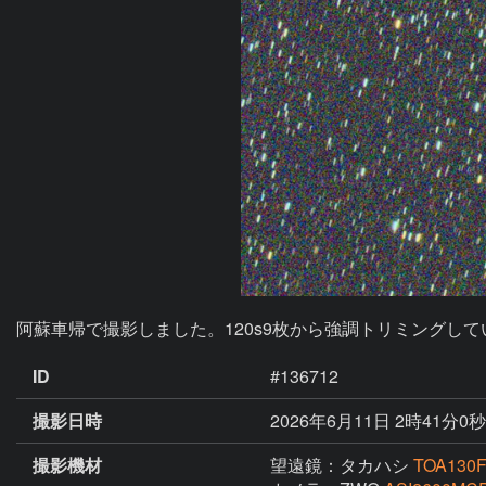
阿蘇車帰で撮影しました。120s9枚から強調トリミングして
ID
#136712
撮影日時
2026年6月11日 2時41分0秒
撮影機材
望遠鏡：タカハシ
TOA13