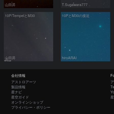
山田昇
T.Sugawara777
10P/TempelとM30
10PとM30の接近
山田昇
hiroARAI
会社情報
Fo
アストロアーツ
ア
製品情報
Tw
星ナビ
Y
星空ガイド
星
オンラインショップ
プライバシー・ポリシー