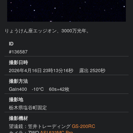
りょうけん座エッジオン、3000万光年。
ID
#136587
撮影日時
2026年4月16日 23時13分16秒
露出 2520秒
撮影方法
Gain400 -10℃ 60s×42枚
撮影地
栃木県塩谷町固定
撮影機材
望遠鏡：笠井トレーディング
GS-200RC
カメラ：ZWO
ASI 533MC Pro