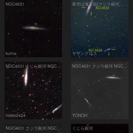
NGC4631
夜空は宝石箱(クジラ銀河 NGC4631) Seestar50
kuma-
サザンクロス
NGC4631 くじら銀河 NGC4656
NGC4631 クジラ銀河 NGC4656 ホッケースティック銀河
hideo2424
YONOH
NGC4631 クジラ銀河 NGC4656 りょうけん座
くじら銀河