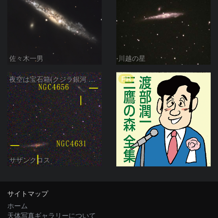
佐々木一男
川越の星
PR
夜空は宝石箱(クジラ銀河 NGC4631) Seestar50
サザンクロス
サイトマップ
ホーム
天体写真ギャラリーについて