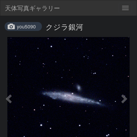
天体写真ギャラリー
Togg
navig
クジラ銀河
you5090