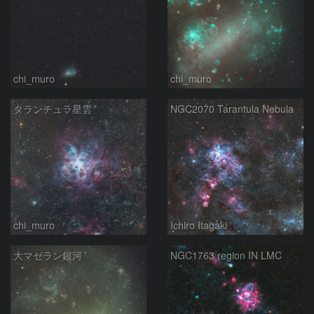
chi_muro
chi_muro
タランチュラ星雲
NGC2070 Tarantula Nebula
chi_muro
Ichiro Itagaki
大マゼラン銀河
NGC1763 region IN LMC