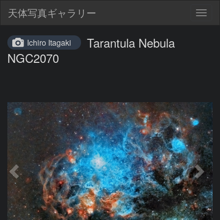
天体写真ギャラリー
Togg
navig
Tarantula Nebula
Ichiro Itagaki
NGC2070