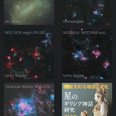
chi_muro
Ichiro Itagaki
NGC1978 region IN LMC
NGC2014, NGC1968 and NGC1935 in Dorado
Ichiro Itagaki
Ichiro Itagaki
PR
Tarantula Nebula NGC2070