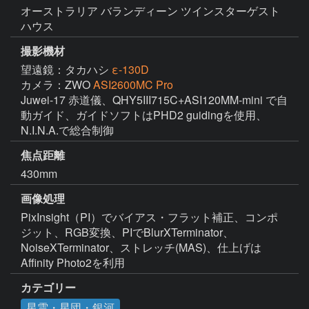
オーストラリア バランディーン ツインスターゲスト
ハウス
撮影機材
望遠鏡：タカハシ
ε-130D
カメラ：ZWO
ASI2600MC Pro
Juwei-17 赤道儀、QHY5III715C+ASI120MM-mini で自
動ガイド、ガイドソフトはPHD2 guidingを使用、
焦点距離
430mm
画像処理
PixInsight（PI）でバイアス・フラット補正、コンポ
ジット、RGB変換、PIでBlurXTerminator、
NoiseXTerminator、ストレッチ(MAS)、仕上げは
Affinity Photo2を利用
カテゴリー
星雲・星団・銀河