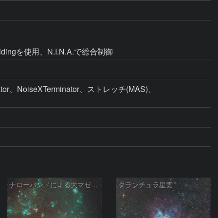
idingを使用、N.I.N.A.で総合制御
、NoiseXTerminator、ストレッチ(MAS)、
ナローバンドによる大マゼラン銀河
タランチュラ星雲