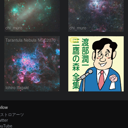
chi_muro
chi_muro
PR
Tarantula Nebula NGC2070
Ichiro Itagaki
llow
ストロアーツ
itter
ouTube