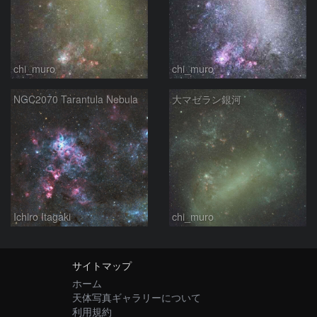
chi_muro
chi_muro
NGC2070 Tarantula Nebula
大マゼラン銀河
Ichiro Itagaki
chi_muro
サイトマップ
ホーム
天体写真ギャラリーについて
利用規約