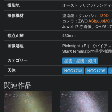
撮影地
オーストラリア バランディ
撮影機材
望遠鏡：タカハシ
ε-130D
カメラ：ZWO
ASI2600MC 
Juwei-17 赤道儀、QHY5I
焦点距離
430mm
画像処理
PixInsight（PI）でバイ
StarXTerminatorで星雲強
カテゴリー
星雲・星団・銀河
天体
NGC1763
NGC1735
関連作品
大マゼラン銀河
大マゼラン銀河