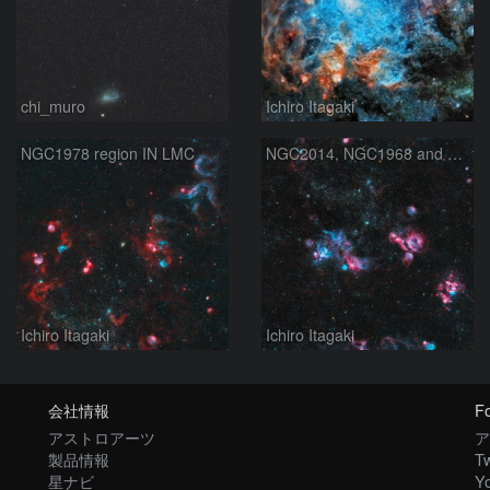
chi_muro
Ichiro Itagaki
NGC1978 region IN LMC
NGC2014, NGC1968 and NGC1935 in Dorado
Ichiro Itagaki
Ichiro Itagaki
会社情報
Fo
アストロアーツ
ア
製品情報
Tw
星ナビ
Y