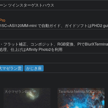
ーン ツインスターゲストハウス
Pro
II715C+ASI120MM-mini で自動ガイド、ガイドソフトはPHD2 gu
アス・フラット補正、コンポジット、RGB変換、PIでBlurXTerminator
調処理、仕上げはAffinity Photo2を利用
大マゼラン雲
かじき座
大小マゼラン銀河
Tarantula Nebula NGC2070