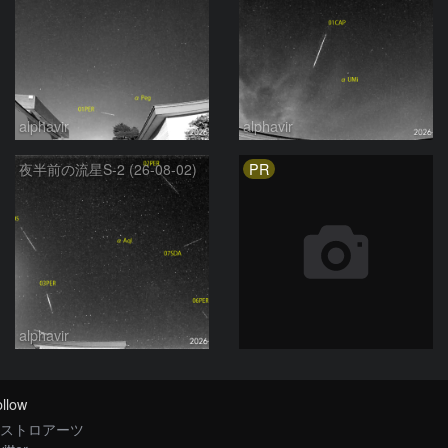
alphavir
alphavir
PR
夜半前の流星S-2 (26-08-02)
alphavir
llow
ストロアーツ