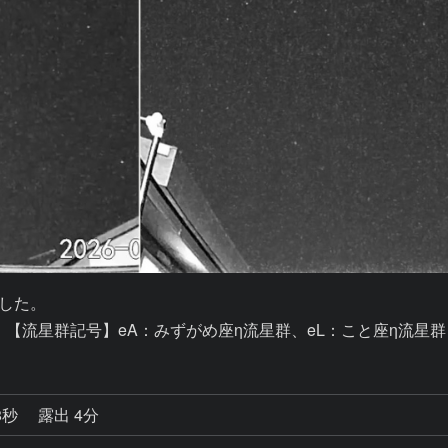
した。

。【流星群記号】eA：みずがめ座η流星群、eL：こと座η流星群
8秒
露出 4分