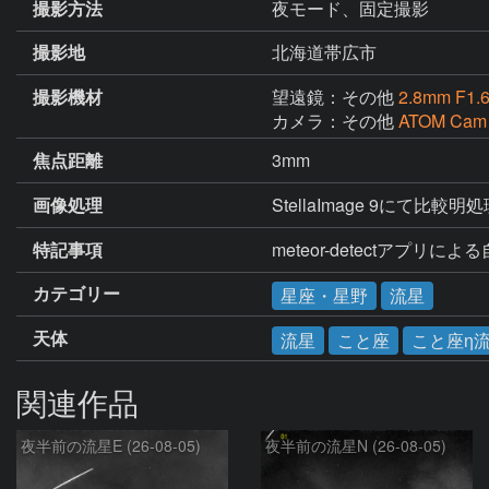
撮影方法
夜モード、固定撮影
撮影地
北海道帯広市
撮影機材
望遠鏡：その他
2.8mm F1.
カメラ：その他
ATOM Cam
焦点距離
3mm
画像処理
StellaImage 9にて比較明
特記事項
meteor-detectアプリに
カテゴリー
星座・星野
流星
天体
流星
こと座
こと座η
関連作品
夜半前の流星E (26-08-05)
夜半前の流星N (26-08-05)