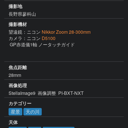
撮影地
長野県蓼科山
撮影機材
望遠鏡：ニコン
Nikkor Zoom 28-300mm
カメラ：ニコン
D5100
 GP赤道儀1軸 ノータッチガイド 

焦点距離
28mm
画像処理
StellaImage9  画像調整  PI-BXT-NXT 
カテゴリー
星景
天の川
天体