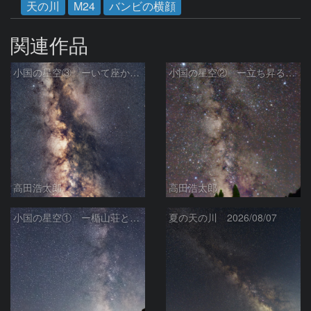
天の川
M24
バンビの横顔
関連作品
小国の星空③ ーいて座からわし座にかけての銀河ー
小国の星空② ー立ち昇る天の川ー
高田浩太郎
高田浩太郎
小国の星空① ー楯山荘と天の川ー
夏の天の川 2026/08/07