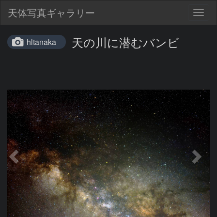
天体写真ギャラリー
Togg
navig
天の川に潜むバンビ
hltanaka