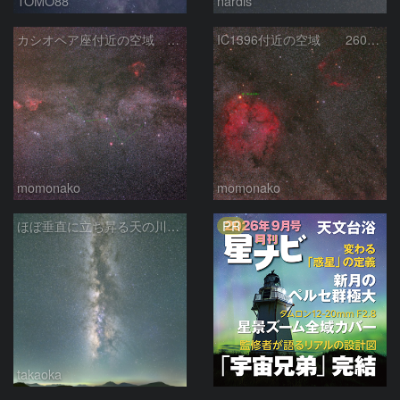
TOMO88
nardis
カシオペア座付近の空域 260720
IC1396付近の空域 260720
momonako
momonako
PR
ほぼ垂直に立ち昇る天の川銀河
takaoka