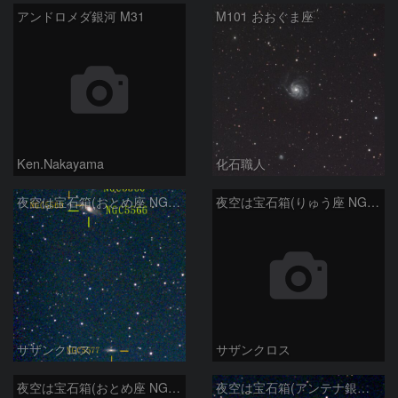
アンドロメダ銀河 M31
M101 おおぐま座
Ken.Nakayama
化石職人
夜空は宝石箱(おとめ座 NGC5566) Seestar50
夜空は宝石箱(りゅう座 NGC6503) Seestar50
サザンクロス
サザンクロス
夜空は宝石箱(おとめ座 NGC5746) Seestar50
夜空は宝石箱(アンテナ銀河 NGC4038) Seestar50