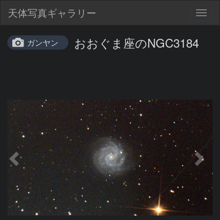
天体写真ギャラリー
Togg
navig
おおぐま座のNGC3184
ガンヤン