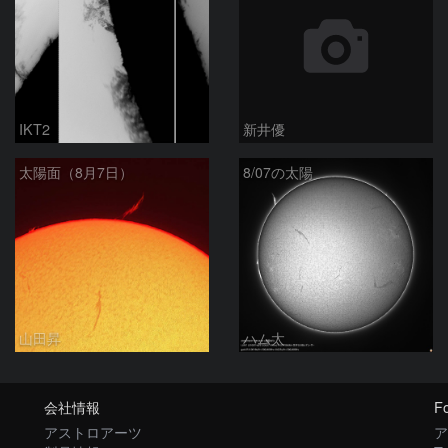
IKT2
新井優
太陽面（8月7日）
8/07の太陽
山田昇
ハム太
会社情報
Fo
アストロアーツ
ア