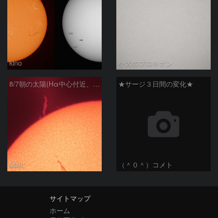
kino
小犬のプロキオン
8/7朝の太陽(Hα中心付近、プロミネンス)
★サージ３日間の変化★
Maki
（＾０＾）コメト
サイトマップ
ホーム