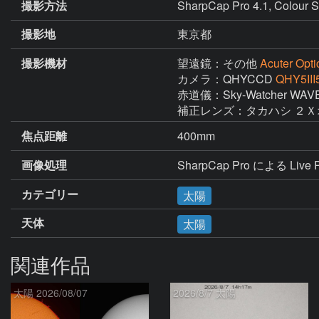
撮影方法
SharpCap Pro 4.1, Colour S
撮影地
東京都
撮影機材
望遠鏡：その他
Acuter Opt
カメラ：QHYCCD
QHY5III
赤道儀：Sky-Watcher WAVE 
補正レンズ：タカハシ ２
焦点距離
400mm
画像処理
SharpCap Pro による Live Pla
カテゴリー
太陽
天体
太陽
関連作品
太陽 2026/08/07
2026/8/7 太陽