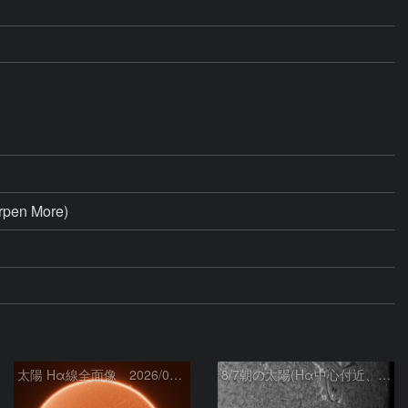
rpen More)
太陽 Hα線全面像 2026/08/07
8/7朝の太陽(Hα中心付近、4498、4502付近)