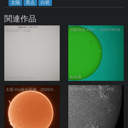
太陽
黒点
白斑
関連作品
2026/8/7 太陽
活動領域 4501：2026/08/06
小犬のプロキオン
新井優
太陽 Hα線全面像 2026/08/07
8/7朝の太陽(Hα中心付近、4498、4502付近)