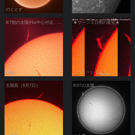
のくとす
Maki
8/7朝の太陽(Hα中心付近、プロミネンス)
★サージ３日間の変化★
Maki
（＾０＾）コメト
太陽面（8月7日）
8/07の太陽
山田昇
ハム太