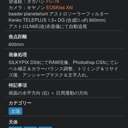
望遠鏡：タカハシ
FC-76
カメラ：キヤノン
EOSKiss X6i
baader planetarium アストロソーラーフィルター

Kenko TELEPLUS 1.5× DG (合成f.l.=約 900mm)

アストロLN6E(改)赤道儀にて自動追尾
焦点距離
600mm
画像処理
SILKYPIX DS9にてRAW現像。Photoshop CS5にてレ
ベル補正＆カラーバランス調整。トリミング＆リサイ
ズ後、アンシャープマスク＆文字入れ。
特記事項
画面の水平方向 (右) ＝ 日周運動の方向
カテゴリー
太陽
天体