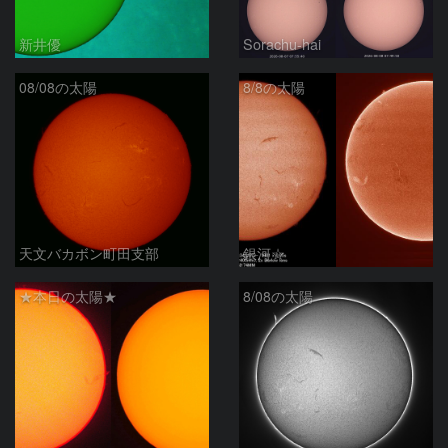
新井優
Sorachu-hai
08/08の太陽
8/8の太陽
天文バカボン町田支部
銀河☆
★本日の太陽★
8/08の太陽