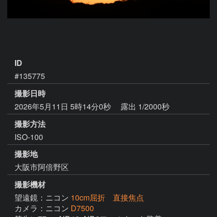
ID
#135775
撮影日時
2026年5月11日 5時14分0秒
露出 1/2000秒
撮影方法
ISO-100
撮影地
大阪市阿倍野区
撮影機材
望遠鏡：ニコン
10cm屈折 直接焦点
カメラ：ニコン
D7500