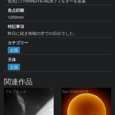
筒先に77mmND16+ND8フィルターを装着
焦点距離
1200mm
特記事項
昨日に続き快晴の空での日出でした。
カテゴリー
太陽
天体
太陽
関連作品
プロミネンス
Sun 2026/08/08