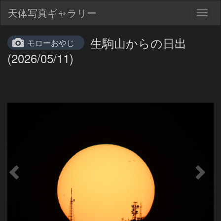
天体写真ギャラリー
Togg
navig
生駒山からの日出
モローおやじ
(2026/05/11)