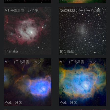
M8 干潟星雲 いて座
NGC6822 バーナードの銀河 いて座
hltanaka
化石職人
M8 (干潟星雲 ・ ラグーン（Lagoon）星雲)
M8 (干潟星雲 ・ ラグーン（Lagoon）星雲)
今城 雅彦
今城 雅彦