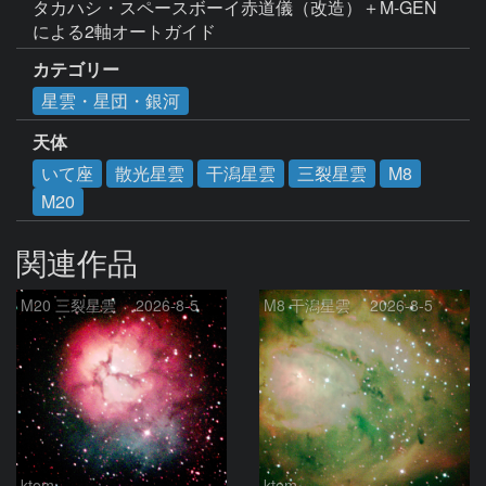
タカハシ・スペースボーイ赤道儀（改造）＋M-GEN
による2軸オートガイド
カテゴリー
星雲・星団・銀河
天体
いて座
散光星雲
干潟星雲
三裂星雲
M8
M20
関連作品
M20 三裂星雲 2026-8-5
M8 干潟星雲 2026-8-5
ktom
ktom