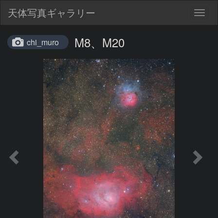
天体写真ギャラリー
Togg
navig
M8、M20
chi_muro