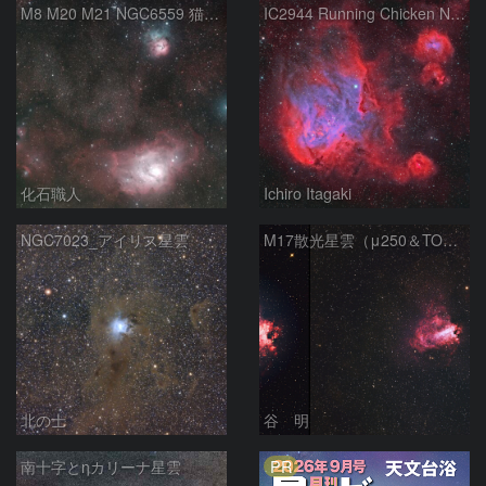
M8 M20 M21 NGC6559 猫の手星雲 いて座
IC2944 Running Chicken Nebula
化石職人
Ichiro Itagaki
NGC7023_アイリス星雲
M17散光星雲（μ250＆TOA130）
北の士
谷 明
PR
南十字とηカリーナ星雲