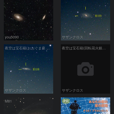
you5090
サザンクロス
夜空は宝石箱(おおぐま座 M108) Seestar50
夜空は宝石箱(回転花火銀河 M101) Seestar50
サザンクロス
サザンクロス
PR
M81