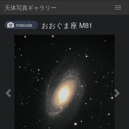
天体写真ギャラリー
Togg
navig
おおぐま座 M81
masuda