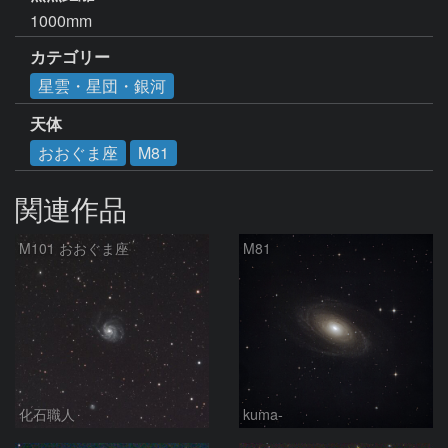
1000mm
カテゴリー
星雲・星団・銀河
天体
おおぐま座
M81
関連作品
M101 おおぐま座
M81
化石職人
kuma-