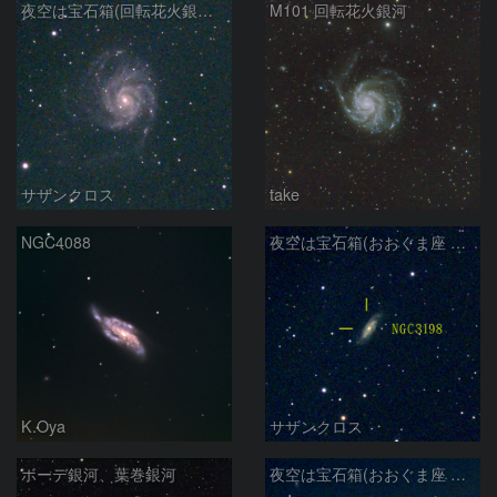
夜空は宝石箱(回転花火銀河 M101) Seestar50
M101 回転花火銀河
サザンクロス
take
NGC4088
夜空は宝石箱(おおぐま座 NGC3198) Seestar50
K.Oya
サザンクロス
ボーデ銀河、葉巻銀河
夜空は宝石箱(おおぐま座 M109) Seestar50