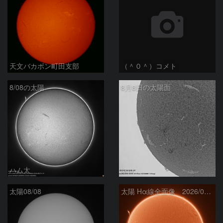
天文バカボン町田支部
（＾０＾）コメト
8/08の太陽
8月8日の太陽面
ハム太
ta-o
太陽08/08
太陽 Hα線全面像 2026/08/08