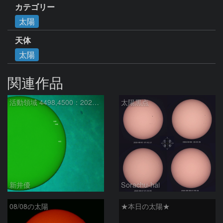
カテゴリー
太陽
天体
太陽
関連作品
活動領域 4498,4500：2026/08/08
太陽黒点
新井優
Sorachu-hai
08/08の太陽
★本日の太陽★