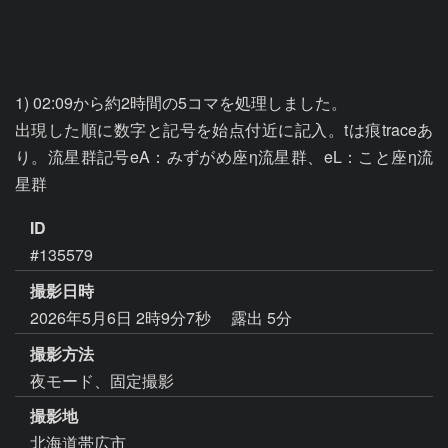
1) 02:09から約2時間の5コマを処理しました。

出現した順に数字と記号を始点付近に記入。tは痕traceあ
り。流星群記号eA：みずがめ座η流星群、eL：こと座η流
ID
#135579
撮影日時
2026年5月6日 2時9分7秒
露出 5分
撮影方法
夜モード、固定撮影
撮影地
北海道帯広市