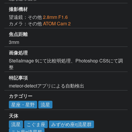
撮影機材
望遠鏡：その他
2.8mm F1.6
カメラ：その他
ATOM Cam 2
焦点距離
3mm
画像処理
StellaImage 9にて比較明処理、Photoshop CS5にて調
整
特記事項
meteor-detectアプリによる自動検出
カテゴリー
星座・星野
流星
天体
流星
こぐま座
みずがめ座η流星群
こと座η流星群