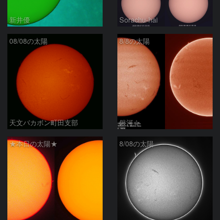
新井優
Sorachu-hai
08/08の太陽
8/8の太陽
天文バカボン町田支部
銀河☆
★本日の太陽★
8/08の太陽