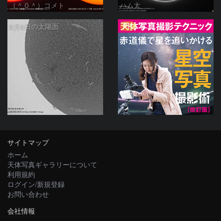
（＾０＾）コメト
ハム太
PR
8月8日の太陽面
ta-o
サイトマップ
ホーム
天体写真ギャラリーについて
利用規約
ログイン/新規登録
お問い合わせ
会社情報