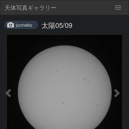
天体写真ギャラリー
Togg
navig
太陽05/09
junneko