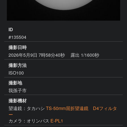
ID
#135504
撮影日時
2026年5月9日 7時58分40秒
露出 1/1600秒
撮影方法
ISO100
撮影地
我孫子市
撮影機材
望遠鏡：タカハシ
TS-50mm屈折望遠鏡 D4フィルタ
ー
カメラ：オリンパス
E-PL1