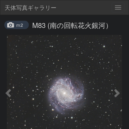
天体写真ギャラリー
Togg
navig
M83 (南の回転花火銀河）
ｍ2