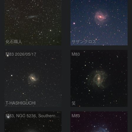
化石職人
サザンクロス
M83 2026/05/17
M83
T-HASHIGUCHI
笑
M83, NGC 5236, Southern Pinwheel
M83