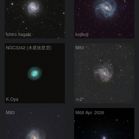
Ichiro Itagaki
kojikoji
NGC3242 (木星状星雲)
M83
K.Oya
ｍ2
M83
M68 Apr. 2026