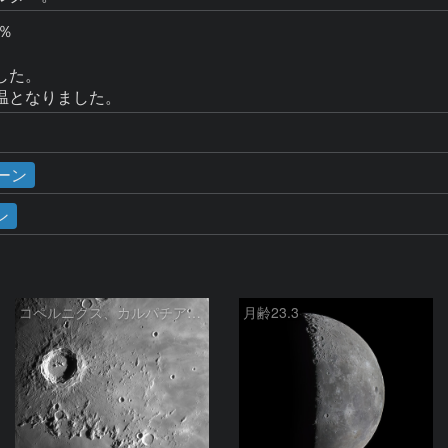
％

た。

ムーン
ン
コペルニクス、カルパチア山脈付近
月齢23.3