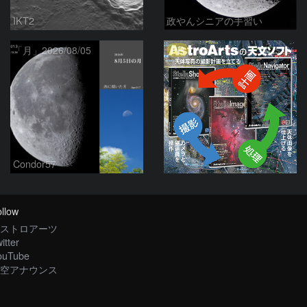
IKT2
政やんシニアの手習い
PR
「月」2026/08/05
Condor57
llow
ストロアーツ
itter
ouTube
空アナウンス