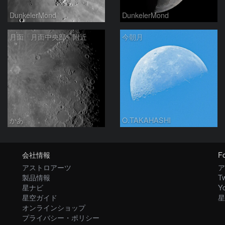
DunkelerMond
DunkelerMond
月面「月面中央部」附近
今朝月
かあ
O.TAKAHASHI
会社情報
Fo
アストロアーツ
ア
製品情報
Tw
星ナビ
Y
星空ガイド
星
オンラインショップ
プライバシー・ポリシー