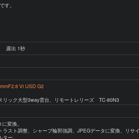
です。

秒
露出 1秒
0mmF2.8 Vi USD G2
rk2
リック大型3way雲台、リモートレリーズ　TC-80N3
タに変換。

トラスト調整、シャープ輪郭強調、JPEGデータに変換、リサイ