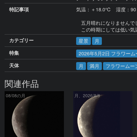
特記事項
気温：＋18.0℃　湿度：90
　五月晴れになりませんでし
カテゴリー
星景
月
特集
2026年5月2日 フラワー
天体
月
満月
フラワームー
関連作品
08/08の月
月、2026/8/8