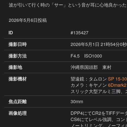
　波が引いて行く時の「サー」という音が耳に心地良かった
ID
#135427
撮影日時
2026年5月1日 21時54分0
撮影方法
F4.5 ISO1000
撮影地
沖縄県国頭郡 東村
撮影機材
望遠鏡：タムロン
SP 15-3
カメラ：キヤノン
6Dma
スリック大型アルミ三脚、ス
焦点距離
30mm
画像処理
DPP4にてCR2をTIFFデー
CS6にてレベル強調、コン