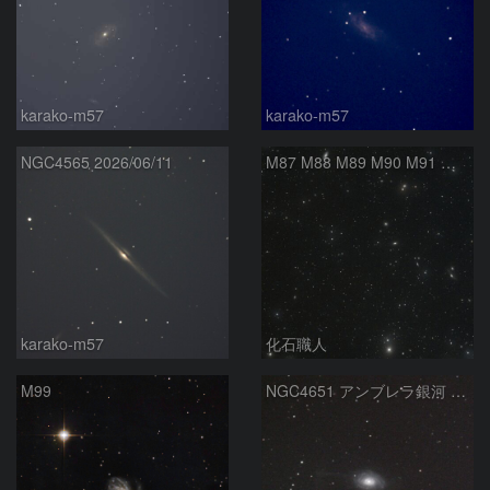
karako-m57
karako-m57
NGC4565 2026/06/11
M87 M88 M89 M90 M91 マルカリアンの銀河鎖 おとめ座 かみのけ座
karako-m57
化石職人
M99
NGC4651 アンブレラ銀河 かみのけ座