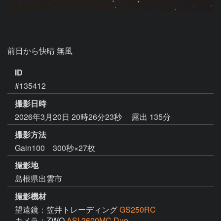
前日から快晴 無風
ID
#135412
撮影日時
2026年3月20日 20時26分23秒
露出 135分
撮影方法
Gain100 300秒×27枚
撮影地
島根県出雲市
撮影機材
望遠鏡：笠井トレーディング
GS250RC
カメラ：ZWO
ASI 2600MC Duo