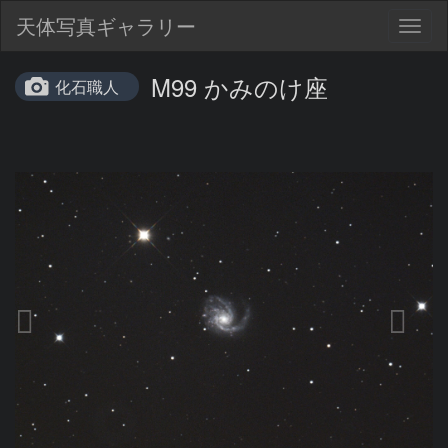
天体写真ギャラリー
Togg
navig
M99 かみのけ座
化石職人