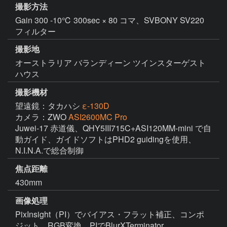
撮影方法
Gain 300 -10℃ 300sec × 80 コマ、SVBONY SV220
フィルター
撮影地
オーストラリア バランディーン ツインスターゲスト
ハウス
撮影機材
望遠鏡：タカハシ
ε-130D
カメラ：ZWO
ASI2600MC Pro
Juwei-17 赤道儀、QHY5III715C+ASI120MM-mini で自
動ガイド、ガイドソフトはPHD2 guidingを使用、
N.I.N.A.で総合制御
焦点距離
430mm
画像処理
PixInsight（PI）でバイアス・フラット補正、コンポ
ジット、RGB変換、PIでBlurXTerminator、