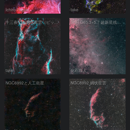
Ichiro Itagaki
take
十三夜での網状星雲（ピッカリングの三角）
SNR G65.3+5.7 超新星残骸 アルビレオ周辺 はくちょう座
take
化石職人
NGC6992と人工衛星
NGC6992 網状星雲