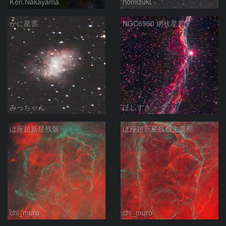
Ken.Nakayama
riomizuki
かに星雲
NGC6960 網状星雲
みっちゃん
ほしすき
ほ座超新星残骸
ほ座超新星残骸主要部
chi_muro
chi_muro