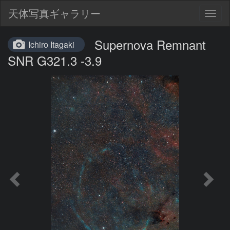
天体写真ギャラリー
Togg
navig
Supernova Remnant
Ichiro Itagaki
SNR G321.3 -3.9