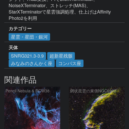
NoiseXTerminator、ストレッチ(MAS)、
StarXTerminatorで星雲強調処理、仕上げはAffinity 
Photo2を利用
カテゴリー
星雲・星団・銀河
天体
SNRG321.3-3.9
超新星残骸
みなみのさんかく座
コンパス座
関連作品
Pencil Nebula & RCW38
網状星雲の東側NGC6992