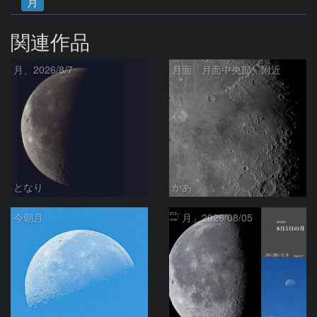
月
関連作品
月、2026/8/7
月面「月面中央部」附近
となり
かあ
今朝月
「月」2026/08/05