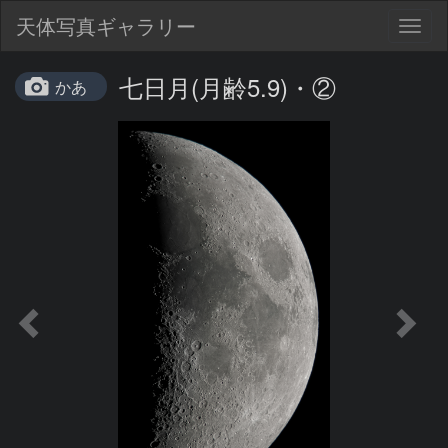
天体写真ギャラリー
Togg
navig
七日月(月齢5.9)・②
かあ