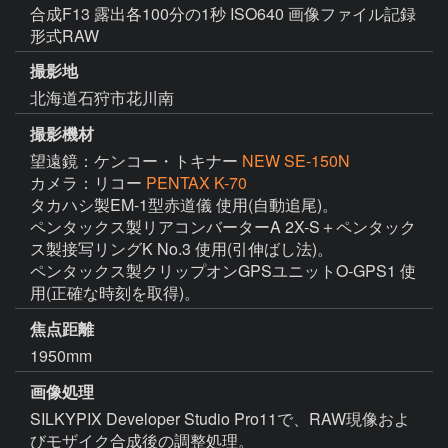
合成F13 露出各100分の1秒 ISO640 画像ファイル記録
形式RAW
撮影地
北海道石狩市花川南
撮影機材
望遠鏡：ケンコー・トキナー
NEW SE-150N
カメラ：リコー
PENTAX K-70
タカハシ製EM-1型赤道儀 使用(自動追尾)。

ペンタックス製リアコンバーターA 2X-S＋ペンタック
ス製接写リングK No.3 使用(引伸ばし法)。

ペンタックス製クリップオンGPSユニットO-GPS1 使
用(正確な時刻を取得)。
焦点距離
1950mm
画像処理
SILKYPIX Developer Studio Pro11で、RAW現像およ
びモザイク合成後の調整処理。
