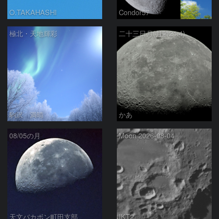
O.TAKAHASHI
Condor57
極北・天地輝彩
二十三日月(月齢21.4)
駒沢 満晴
かあ
08/05の月
Moon 2026-08-04
天文バカボン町田支部
IKT2