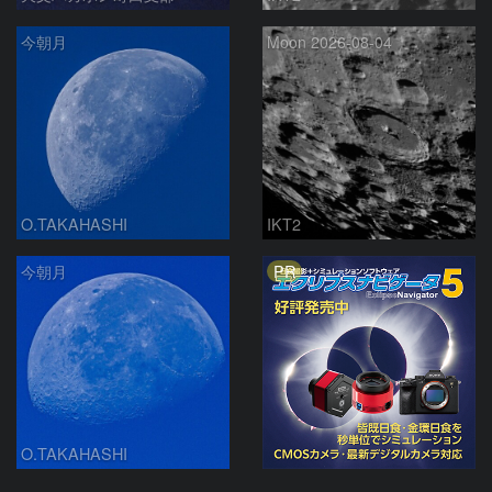
今朝月
Moon 2026-08-04
O.TAKAHASHI
IKT2
PR
今朝月
O.TAKAHASHI