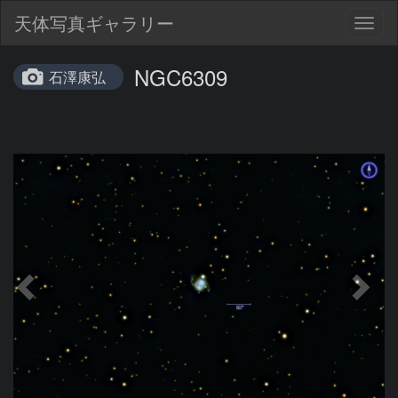
天体写真ギャラリー
Togg
navig
NGC6309
石澤康弘