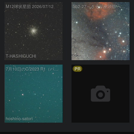
M12球状星団 2026/07/12
Sh2-27～さそり座頭部 へびつかい座 さそり座
T-HASHIGUCHI
化石職人
PR
7月10日のC/2023 R1（パンスターズ彗星）
hoshino-satori