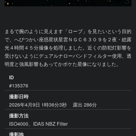
まるで腕のように見えます「ローブ」を見たいという目的
で、へびつかい座惑星状星雲ＮＧＣ６３０９を２夜・総露
光４時間４５分撮像を処理しました。近くの防犯灯影響を
受けないようにデュアルナローバンドフィルター使用、透
明度と強風影響もあってかボケた星像になりました。
ID
#135376
撮影日時
2026年4月9日 1時36分3秒
露出 286分
撮影方法
ISO4000、IDAS NBZ Filter
撮影地