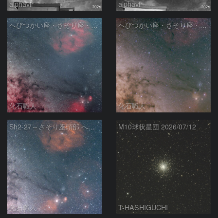
alphavir
alphavir
へびつかい座・さそり座・いて座と天の川
へびつかい座・さそり座・いて座と天の川
化石職人
化石職人
Sh2-27～さそり座頭部 へびつかい座 さそり座
M10球状星団 2026/07/12
化石職人
T-HASHIGUCHI