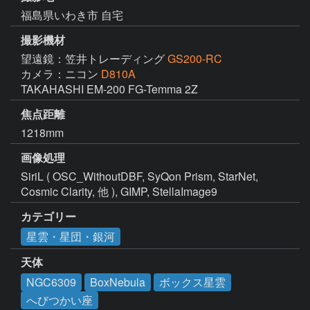
福島県いわき市 自宅
撮影機材
望遠鏡：笠井トレーディング
GS200-RC
カメラ：ニコン
D810A
TAKAHASHI EM-200 FG-Temma 2Z
焦点距離
1218mm
画像処理
SiriL ( OSC_WithoutDBF, SyQon Prism, StarNet, 
Cosmic Clarity, 他 ), GIMP, StellaImage9
カテゴリー
星雲・星団・銀河
天体
NGC6309
BoxNebula
ボックス星雲
へびつかい座