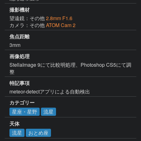
撮影機材
望遠鏡：その他
2.8mm F1.6
カメラ：その他
ATOM Cam 2
焦点距離
3mm
画像処理
StellaImage 9にて比較明処理、Photoshop CS5にて調
整
特記事項
meteor-detectアプリによる自動検出
カテゴリー
星座・星野
流星
天体
流星
おとめ座