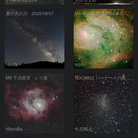
夏の天の川 2026/08/07
M8 干潟星雲 2026-8-5
nardis
ktom
M8 干潟星雲 いて座
NGC6822 バーナードの銀河 いて座
hltanaka
化石職人