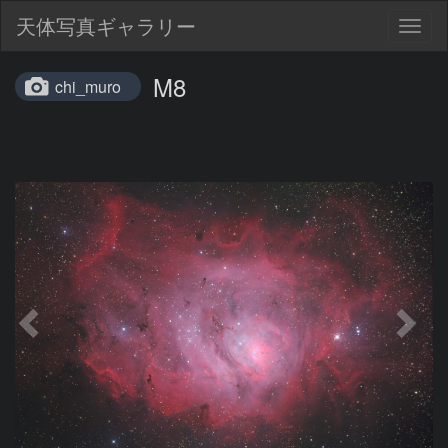
天体写真ギャラリー
Togg
navig
M8
chi_muro