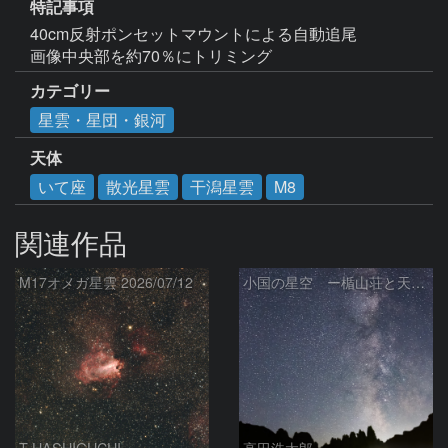
特記事項
40cm反射ポンセットマウントによる自動追尾

画像中央部を約70％にトリミング
カテゴリー
星雲・星団・銀河
天体
いて座
散光星雲
干潟星雲
M8
関連作品
M17オメガ星雲 2026/07/12
小国の星空 ー楯山荘と天の川ー
T-HASHIGUCHI
高田浩太郎