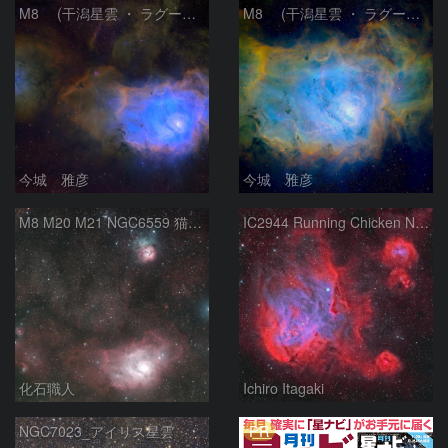
M8 (干潟星雲 ・ ラグーン（Lagoon）星雲)
M8 (干潟星雲 ・ ラグーン（Lagoon）星雲)
今城 雅彦
今城 雅彦
M8 M20 M21 NGC6559 猫の手星雲 いて座
IC2944 Running Chicken Nebula
化石職人
Ichiro Itagaki
PR
NGC7023_アイリス星雲