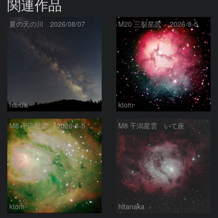
関連作品
夏の天の川 2026/08/07
M20 三裂星雲 2026-8-5
nardis
ktom
M8 干潟星雲 2026-8-5
M8 干潟星雲 いて座
ktom
hltanaka