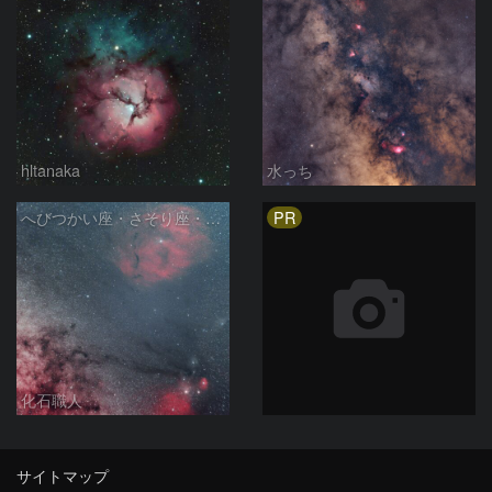
hltanaka
水っち
PR
へびつかい座・さそり座・いて座と天の川
化石職人
サイトマップ