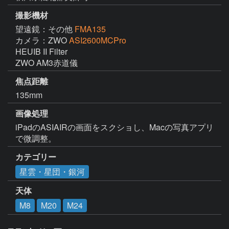
撮影機材
望遠鏡：その他
FMA135
カメラ：ZWO
ASI2600MCPro
HEUIB II Filter

ZWO AM3赤道儀
焦点距離
135mm
画像処理
iPadのASIAIRの画面をスクショし、Macの写真アプリ
で微調整。
カテゴリー
星雲・星団・銀河
天体
M8
M20
M24