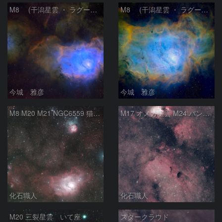
M8 (干潟星雲 ・ ラグーン（Lagoon）星雲)
M8 (干潟星雲 ・ ラグーン（Lagoon）星雲)
今城 雅彦
今城 雅彦
M8 M20 M21 NGC6559 猫の手星雲 いて座
M17 オメガ星雲 M24 バンビの横顔 いて座
化石職人
化石職人
M20 三裂星雲 いて座
スタークラウド