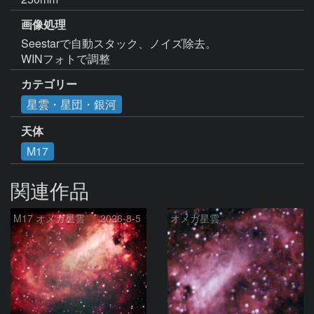
画像処理
Seestarで自動スタック、ノイズ除去。

WINフォトで調整
カテゴリー
星雲・星団・銀河
天体
M17
関連作品
M17 オメガ星雲 2026-8-5
オメガ星雲