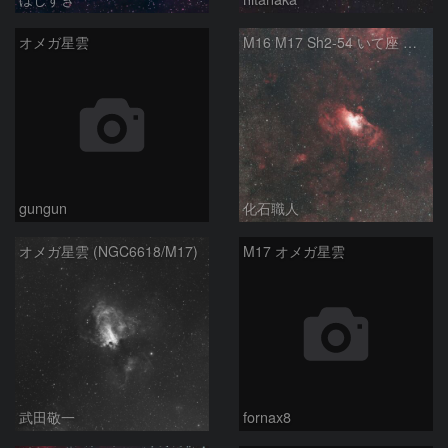
オメガ星雲
M16 M17 Sh2-54 いて座 へび座
gungun
化石職人
オメガ星雲 (NGC6618/M17)
M17 オメガ星雲
武田敬一
fornax8