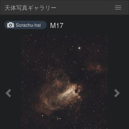
天体写真ギャラリー
Togg
navig
M17
Sorachu-hai