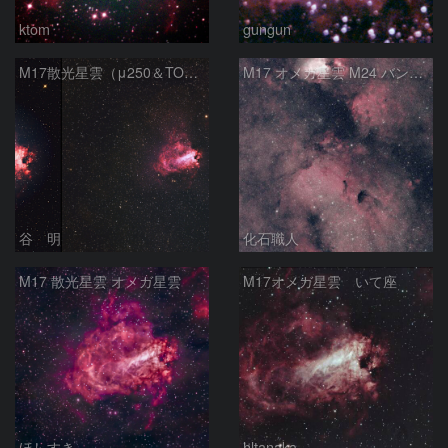
ktom
gungun
M17散光星雲（μ250＆TOA130）
M17 オメガ星雲 M24 バンビの横顔 いて座
谷 明
化石職人
M17 散光星雲 オメガ星雲
M17オメガ星雲 いて座
ほしすき
hltanaka