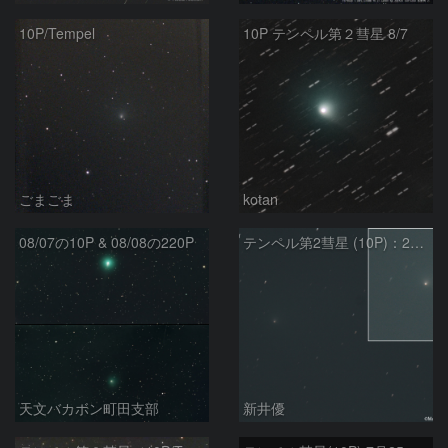
10P/Tempel
10P テンペル第２彗星 8/7
ごまごま
kotan
08/07の10P & 08/08の220P
テンペル第2彗星 (10P)：2026/08/07
天文バカボン町田支部
新井優