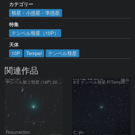
カテゴリー
彗星・小惑星・準惑星
特集
テンペル彗星（10P）
天体
10P
Tempel
テンペル彗星
関連作品
テンペル第２彗星 (10P) 2026.8.6
8/5 テンペル彗星 P/Tempel (0010P)
Resurrection
仁-jin-