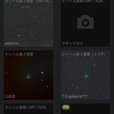
テンペル第２彗星（10P/Tempel）8/5
テンペル彗星(10P) 7月25日 Seestar50
satoshin
サザンクロス
テンペル第２彗星
テンペル第２彗星（１０P）
山田昇
T.Sugawara777
PR
テンペル彗星(10P) 7月24日 Seestar50