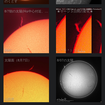
のくとす
Maki
8/7朝の太陽(Hα中心付近、プロミネンス)
★サージ３日間の変化★
Maki
（＾０＾）コメト
太陽面（8月7日）
8/07の太陽
山田昇
ハム太