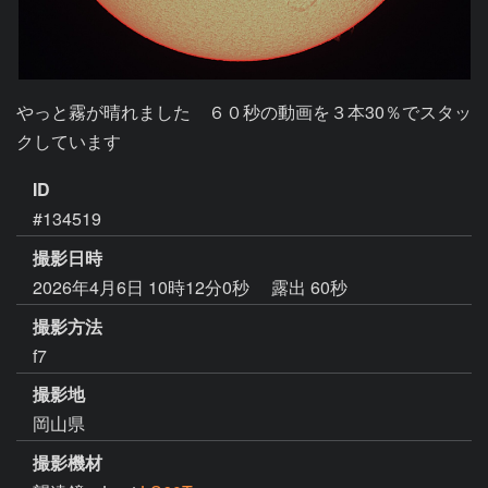
やっと霧が晴れました　６０秒の動画を３本30％でスタッ
クしています
ID
#134519
撮影日時
2026年4月6日 10時12分0秒
露出 60秒
撮影方法
f7
撮影地
岡山県
撮影機材