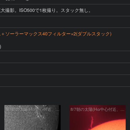
大撮影。ISO500で1枚撮り。スタック無し。
FL＋ソーラーマックス40フィルター×2(ダブルスタック)
)
8/7朝の太陽(Hα中心付近、4498、4502付近)
8/7朝の太陽(Hα中心付近、プロミネンス)