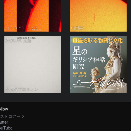
（＾０＾）コメト
山田昇
PR
2026/8/6 太陽
小犬のプロキオン
llow
ストロアーツ
itter
ouTube