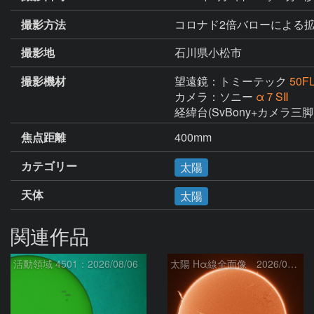
撮影方法
コロナド2倍バローによる拡
撮影地
石川県小松市
撮影機材
望遠鏡：トミーテック
50
カメラ：ソニー
α７SⅡ
経緯台(SvBony+カメラ三脚
焦点距離
400mm
カテゴリー
太陽
天体
太陽
関連作品
活動領域 4501：2026/08/06
太陽 Hα線全面像 2026/08/07