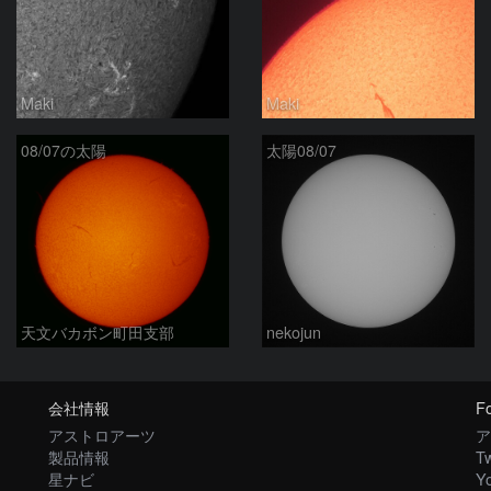
Maki
Maki
08/07の太陽
太陽08/07
天文バカボン町田支部
nekojun
会社情報
Fo
アストロアーツ
ア
製品情報
Tw
星ナビ
Y