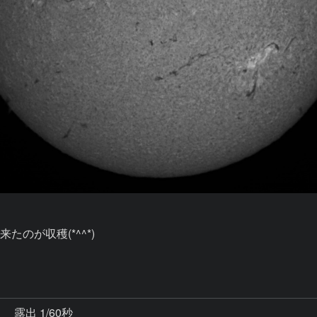
が収穫(*^^*)

秒
露出 1/60秒