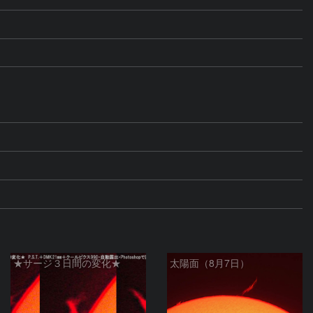
★サージ３日間の変化★
太陽面（8月7日）