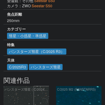
望遠鏡：その他
Seestar S50
カメラ：ZWO
Seestar S50
焦点距離
250mm
カテゴリー
彗星・小惑星・準惑星
特集
パンスターズ彗星（C/2025 R3）
天体
C/2025R3
パンスターズ彗星
関連作品
パンスターズ彗星 ( C/2024R4 )：2026/07/27
C/2025 M2 (PANSTARRS)