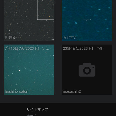
新井優
ろどすた
7月10日のC/2023 R1（パンスターズ彗星）
235P & C/2023 R1 7/9
hoshino-satori
masachin2
サイトマップ
ホーム