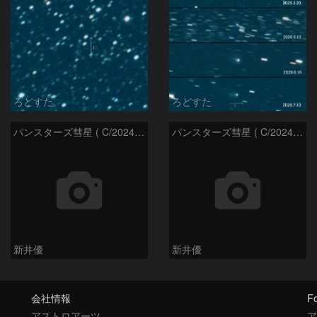
ろどすた
ろどすた
パンスターズ彗星 ( C/2024R4 )：2026/06/28
パンスターズ彗星 ( C/2024G4 )の予報位置：2026/06/23
新井優
新井優
会社情報
Fo
アストロアーツ
ア