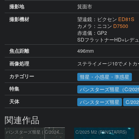
撮影地
箕面市
撮影機材
望遠鏡：ビクセン
ED81S
カメラ：ニコン
D7500
赤道儀：GP2

SDフラットナーHD+レデュ
焦点距離
496mm
画像処理
ステライメージ10でメト
カテゴリー
彗星・小惑星・準惑星
特集
パンスターズ彗星（C/2025
天体
パンスターズ彗星
C/20
関連作品
パンスターズ彗星 ( C/2024R4 )：2026/07/27
C/2025 M2 (PANSTARRS)