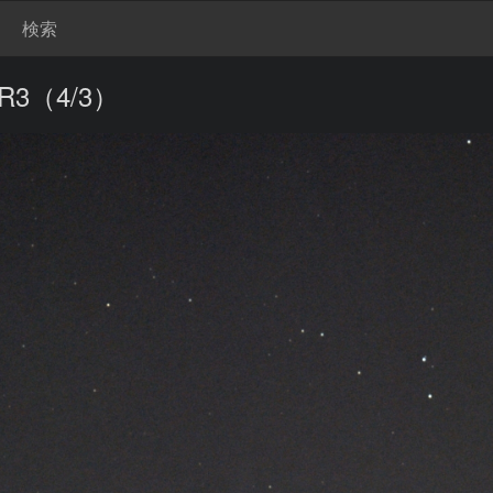
検索
R3（4/3）