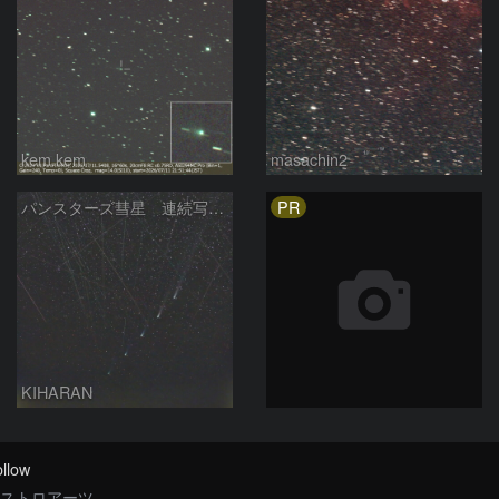
kem.kem
masachin2
PR
パンスターズ彗星 連続写真 再処理
KIHARAN
llow
ストロアーツ