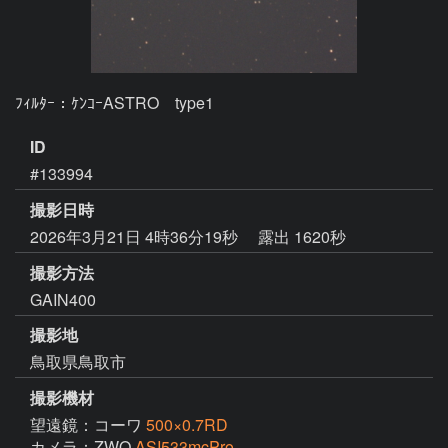
ID
#133994
撮影日時
2026年3月21日 4時36分19秒
露出 1620秒
撮影方法
GAIN400
撮影地
鳥取県鳥取市
撮影機材
望遠鏡：コーワ
500×0.7RD
カメラ：ZWO
ASI533mcPro