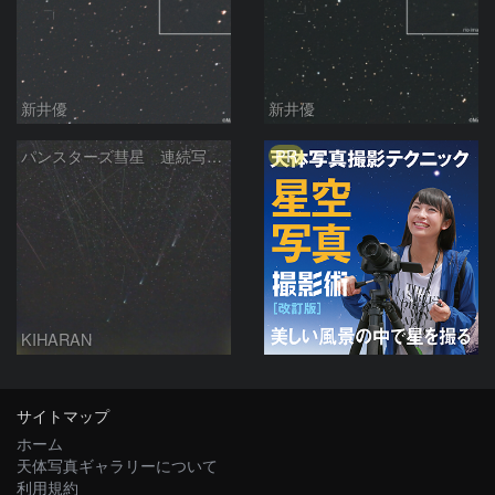
新井優
新井優
PR
パンスターズ彗星 連続写真 再処理
KIHARAN
サイトマップ
ホーム
天体写真ギャラリーについて
利用規約