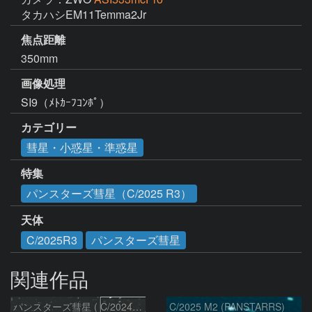
タカハシEM11Temma2Jr
焦点距離
350mm
画像処理
SI9（ﾒﾄｶｰﾌｺﾝﾎﾟ）
カテゴリー
彗星・小惑星・準惑星
特集
パンスターズ彗星（C/2025 R3）
天体
C/2025R3
パンスターズ彗星
関連作品
パンスターズ彗星 ( C/2024R4 )：2026/07/27
C/2025 M2 (PANSTARRS)