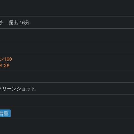
0秒
露出 16分
160
S X5
スクリーンショット
彗星