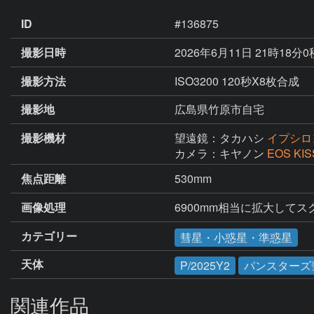
ID
#136875
撮影日時
2026年6月11日 21時18分
撮影方法
ISO3200 120秒X8枚合成
撮影地
広島県竹原市自宅
撮影機材
望遠鏡：タカハシ
イプシロン
カメラ：キヤノン
EOS KIS
焦点距離
530mm
画像処理
6900mm相当に拡大して
カテゴリー
彗星・小惑星・準惑星
天体
P/2025Y2
パンスターズ
関連作品