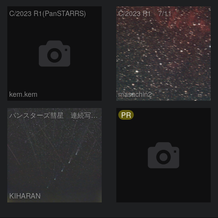
C/2023 R1(PanSTARRS)
C/2023 R1 7/11
kem.kem
masachin2
PR
パンスターズ彗星 連続写真 再処理
KIHARAN