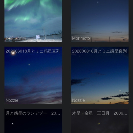
駒沢 満晴
Morimoto
202606018月とミニ惑星直列
202606016月とミニ惑星直列
Nozzie
Nozzie
月と惑星のランデブー 2026/06/19
木星 金星 三日月 260618