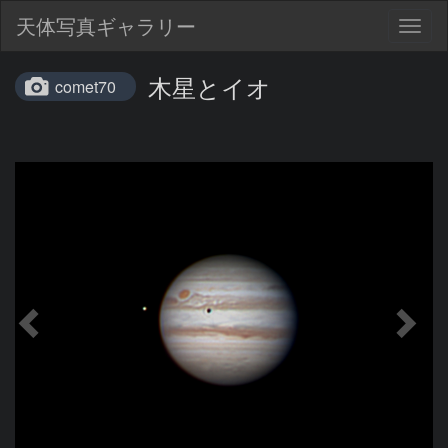
天体写真ギャラリー
Togg
navig
木星とイオ
comet70