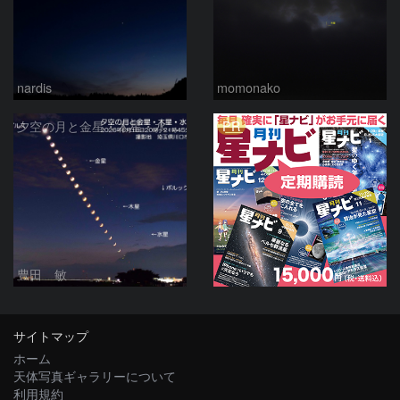
nardis
momonako
PR
夕空の月と金星・木星・水星の接近 2026/6/18
豊田 敏
サイトマップ
ホーム
天体写真ギャラリーについて
利用規約