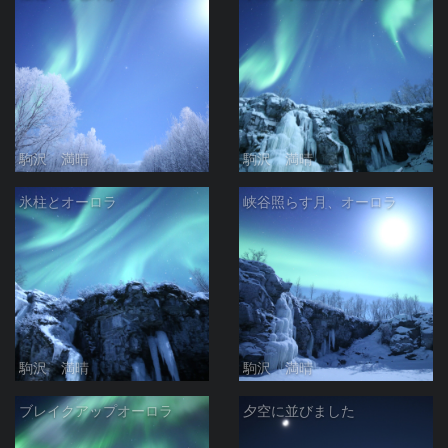
駒沢 満晴
駒沢 満晴
氷柱とオーロラ
峡谷照らす月、オーロラ
駒沢 満晴
駒沢 満晴
ブレイクアップオーロラ
夕空に並びました