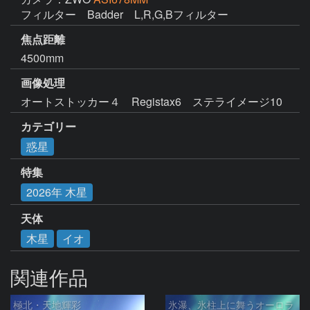
フィルター　Badder　L,R,G,Bフィルター
焦点距離
4500mm
画像処理
オートストッカー４　Registax6　ステライメージ10
カテゴリー
惑星
特集
2026年 木星
天体
木星
イオ
関連作品
極北・天地輝彩
氷瀑、氷柱上に舞うオーロラ