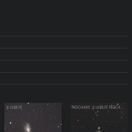
まゆ銀河
NGC4485 まゆ銀河 NGC4490 りょうけん座