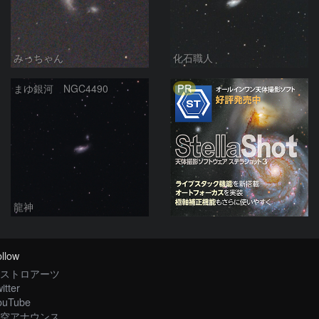
みっちゃん
化石職人
PR
まゆ銀河 NGC4490
龍神
llow
ストロアーツ
itter
ouTube
空アナウンス