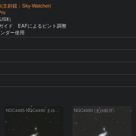
(主斜鏡：Sky-Watcher)
ro
SⅡ）

2でガイド　EAFによるピント調整

クステンダー使用 
NGC4485 NGC4490 まゆ銀河 りょうけん座
NGC4490 (まゆ銀河）