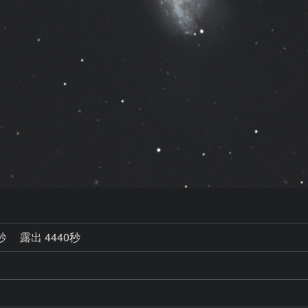
7秒
露出 4440秒