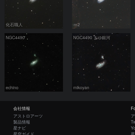
化石職人
ｍ2
NGC4490
NGC4490 まゆ銀河
echino
mikoyan
会社情報
Fo
アストロアーツ
ア
製品情報
Tw
星ナビ
Y
星空ガイド
星