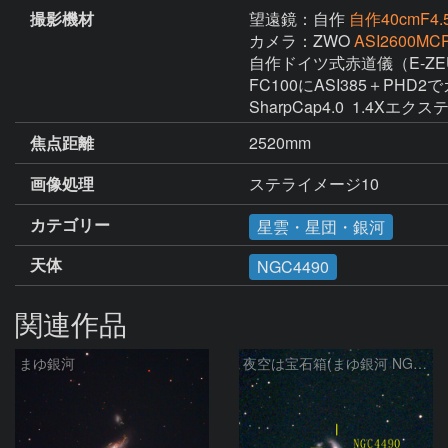
撮影機材
望遠鏡：自作
自作40cmF4.5
カメラ：ZWO
ASI2600MCP
自作ドイツ式赤道儀（E-ZEU
FC100にASI385＋PHD
SharpCap4.0  1.4Xエ
焦点距離
2520mm
画像処理
カテゴリー
星雲・星団・銀河
天体
NGC4490
関連作品
まゆ銀河
夜空は宝石箱(まゆ銀河 NGC4490) Seestar50