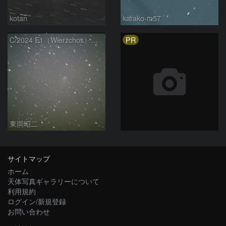
kotan
karako-m57
PR
C/2024 E1（Wierzchos） 03/21
東岡昭二
サイトマップ
ホーム
天体写真ギャラリーについて
利用規約
ログイン/新規登録
お問い合わせ