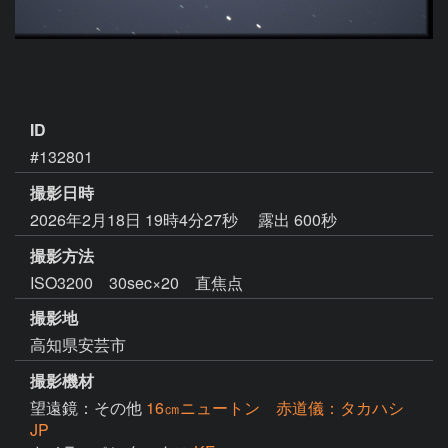
ID
#132801
撮影日時
2026年2月18日 19時4分27秒
露出 600秒
撮影方法
ISO3200 30sec×20 直焦点
撮影地
高知県安芸市
撮影機材
望遠鏡：その他
16㎝ニュートン 赤道儀：タカハシ
JP