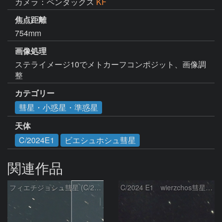
カメラ：ペンタックス
KF
焦点距離
754mm
画像処理
ステライメージ10でメトカーフコンポジット、画像調
整
カテゴリー
彗星・小惑星・準惑星
天体
C/2024E1
ビエシュホシュ彗星
関連作品
フィエチジョシュ彗星 (C/2024E1)：2026/04/02
C/2024 E1 wierzchos彗星（3/22）