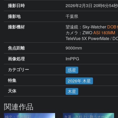
撮影日時
2026年2月3日 20時6分54秒
撮影地
千葉県
撮影機材
望遠鏡：Sky-Watcher
DOB
カメラ：ZWO
ASI 183MM
TeleVue 5X PowerMa
焦点距離
9000mm
画像処理
ImPPG
カテゴリー
惑星
特集
2026年 木星
天体
木星
関連作品
極北・天地輝彩
氷瀑、氷柱上に舞うオーロラ