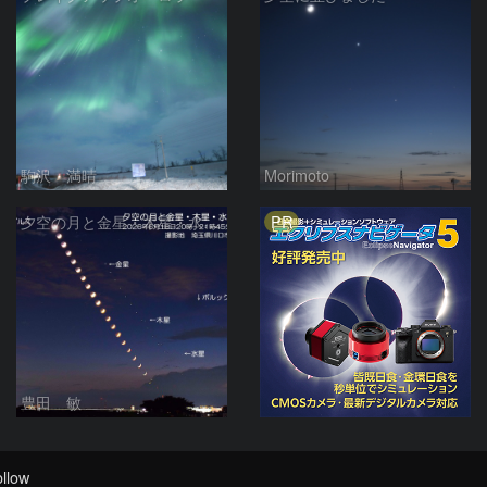
駒沢 満晴
Morimoto
PR
夕空の月と金星・木星・水星の接近 2026/6/18
豊田 敏
llow