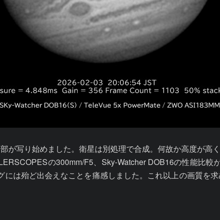
細部が写り始めました。衛星は別処理で合成。何故か高度が高
ULLERSCOPESの300mm/F5、Sky-Watcher DOB1
には殆ど出会えなことを痛感しました。これ以上の画質を求め