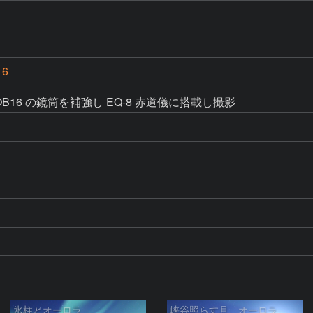
16
te / DOB16 の鏡筒を補強し EQ-8 赤道儀に搭載し撮影
氷柱とオーロラ
峡谷照らす月、オーロラ