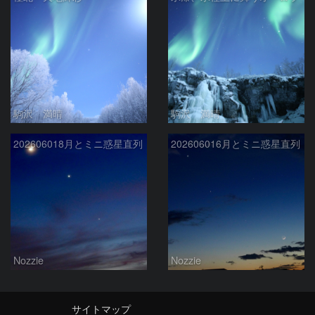
駒沢 満晴
駒沢 満晴
202606018月とミニ惑星直列
202606016月とミニ惑星直列
Nozzie
Nozzie
サイトマップ