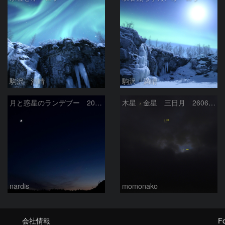
駒沢 満晴
駒沢 満晴
月と惑星のランデブー 2026/06/19
木星 金星 三日月 260618
nardis
momonako
会社情報
Fo