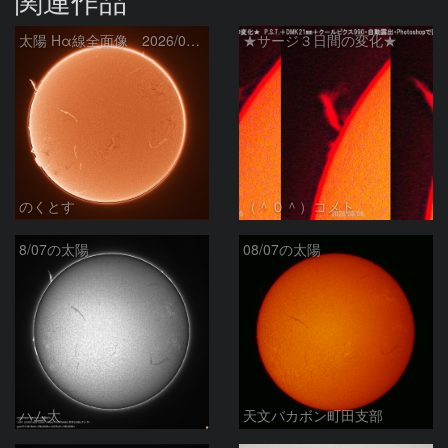
関連作品
太陽 Hα線全面像 2026/08/07
★サージ３日間の変化★
のくとす
（＾０＾）コメト
8/07の太陽
08/07の太陽
ハム太
天文バカボン町田支部