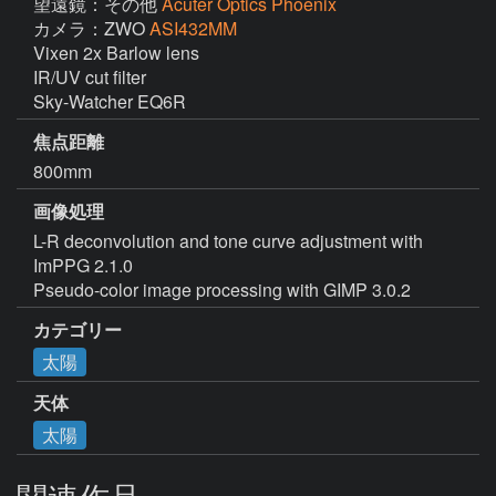
望遠鏡：その他
Acuter Optics Phoenix
カメラ：ZWO
ASI432MM
Vixen 2x Barlow lens

IR/UV cut filter

Sky-Watcher EQ6R
焦点距離
800mm
画像処理
L-R deconvolution and tone curve adjustment with 
ImPPG 2.1.0

カテゴリー
太陽
天体
太陽