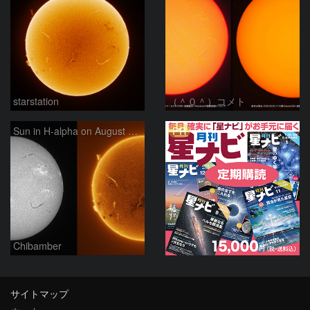
starstation
（＾０＾）コメト
PR
Sun in H-alpha on August 6, 2026
Chibamber
サイトマップ