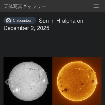
天体写真ギャラリー
Togg
navig
Sun in H-alpha on
Chibamber
December 2, 2025