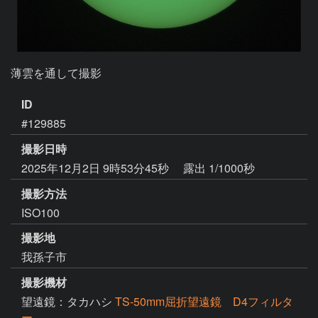
薄雲を通して撮影
ID
#129885
撮影日時
2025年12月2日 9時53分45秒
露出 1/1000秒
撮影方法
ISO100
撮影地
我孫子市
撮影機材
望遠鏡：タカハシ
TS-50mm屈折望遠鏡 D4フィルタ
ー