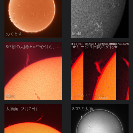
のくとす
Maki
8/7朝の太陽(Hα中心付近、プロミネンス)
★サージ３日間の変化★
Maki
（＾０＾）コメト
太陽面（8月7日）
8/07の太陽