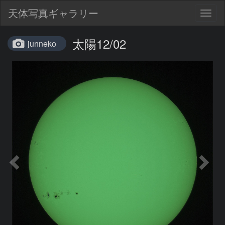
天体写真ギャラリー
Togg
navig
太陽12/02
junneko