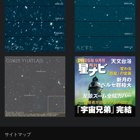
ろどすた
ろどすた
PR
C/2025 Y1(ATLAS)
kem.kem
サイトマップ