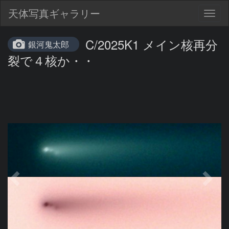
天体写真ギャラリー
Togg
navig
C/2025K1 メイン核再分
銀河鬼太郎
裂で４核か・・