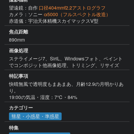
望遠鏡：自作
口径404mmf2.2アストログラフ
カメラ：ソニー
α5000（フルスペクトル改造）
赤道儀：宇治天体精機スカイマックスⅤ型
焦点距離
890mm
画像処理
ステライメージ7、SiriL、Windowsフォト、ペイント
特記事項
快晴無風で透明度もまあまあ、月齢12.9の月明かりあ
り。

19:00の気温・湿度：7℃・84%
カテゴリー
彗星・小惑星・準惑星
特集