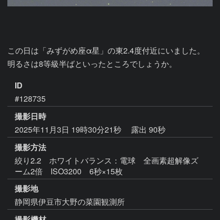
この日は「みずがめ座α星」の東2.4度付近にいました。

明るさは8等級半ばといったところでしょうか。
ID
#128735
撮影日時
2025年11月3日 19時30分21秒
露出 90秒
撮影方法
絞り2.2 ホワイトバランス：電球 全画素超解像ズ
ーム2倍 ISO3200 6秒×15枚
撮影地
静岡県伊豆市大野の菜園観測所
撮影機材