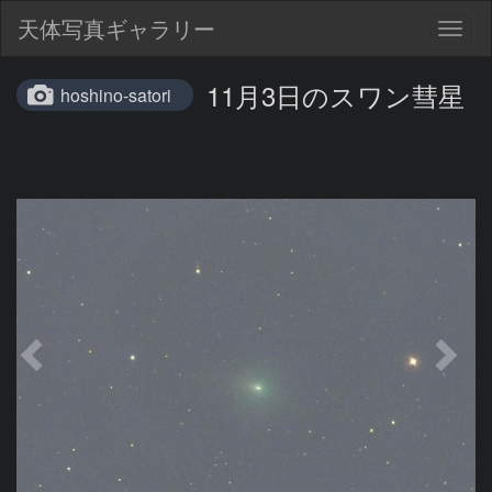
天体写真ギャラリー
Togg
navig
11月3日のスワン彗星
hoshino-satori