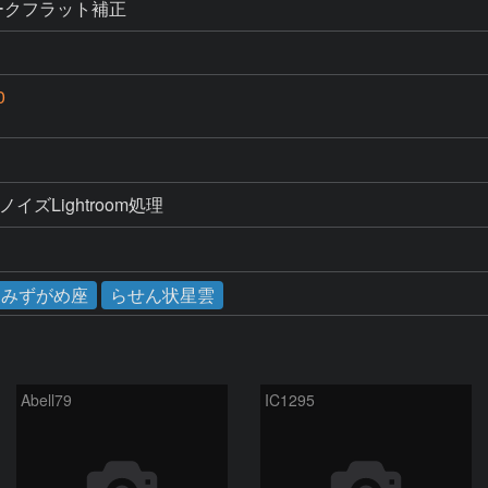
ド ダークフラット補正
0
ノイズLightroom処理
みずがめ座
らせん状星雲
Abell79
IC1295