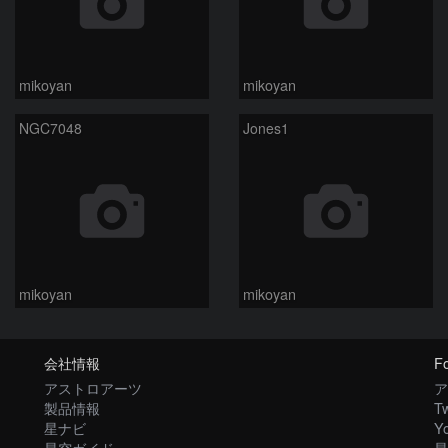
mikoyan
mikoyan
NGC7048
Jones1
mikoyan
mikoyan
会社情報
Fo
アストロアーツ
ア
製品情報
Tw
星ナビ
Y
星空ガイド
星