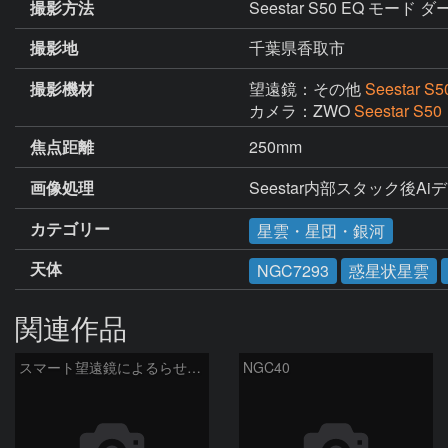
撮影方法
Seestar S50 EQ モー
撮影地
千葉県香取市
撮影機材
望遠鏡：その他
Seestar S5
カメラ：ZWO
Seestar S50
焦点距離
250mm
画像処理
Seestar内部スタック後Aiデ
カテゴリー
星雲・星団・銀河
天体
NGC7293
惑星状星雲
関連作品
スマート望遠鏡によるらせん星雲
NGC40