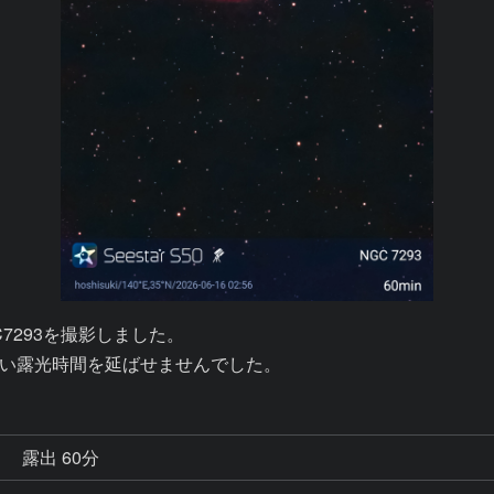
293を撮影しました。

い露光時間を延ばせませんでした。
秒
露出 60分