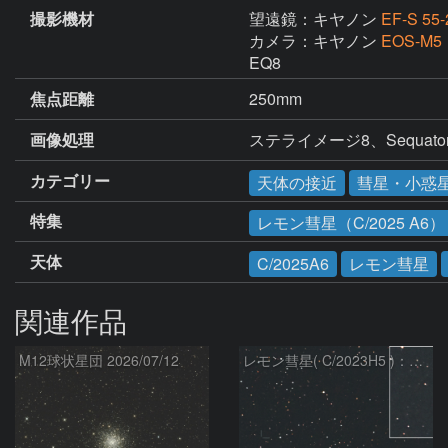
撮影機材
望遠鏡：キヤノン
EF-S 55
カメラ：キヤノン
EOS-M5
EQ8
焦点距離
250mm
画像処理
ステライメージ8、Sequator、Wi
カテゴリー
天体の接近
彗星・小惑
特集
レモン彗星（C/2025 A6）
天体
C/2025A6
レモン彗星
関連作品
M12球状星団 2026/07/12
レモン彗星( C/2023H5 )：2026/05/20