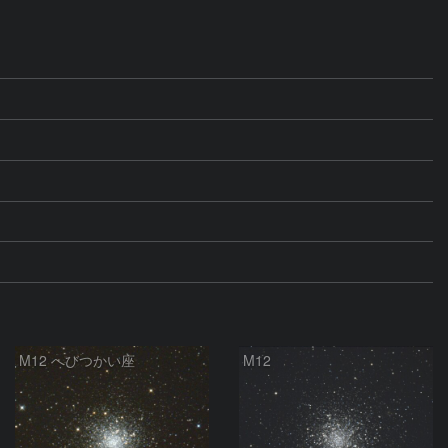
M12 へびつかい座
M12