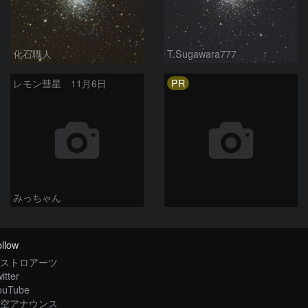
化石職人
T.Sugawara777
PR
レモン彗星 11月6日
みっちゃん
llow
ストロアーツ
itter
ouTube
空アナウンス