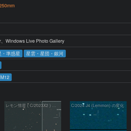
-250mm
ndows Live Photo Gallery
星・準惑星
星雲・星団・銀河
M12
レモン彗星 ( C/2023X2 ) の予報位置：2026/05/29
C/2024 J4 (Lemmon) の変化