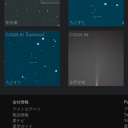
新井優
ろどすた
C/2025 A1 (Lemmon)
C/2025 A6
ろどすた
金野栄敏
会社情報
Fo
アストロアーツ
ア
製品情報
Tw
星ナビ
Y
星空ガイド
星