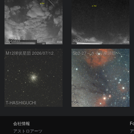
alphavir
alphavir
M12球状星団 2026/07/12
Sh2-27～さそり座頭部 へびつかい座 さそり座
T-HASHIGUCHI
化石職人
会社情報
Fo
アストロアーツ
ア