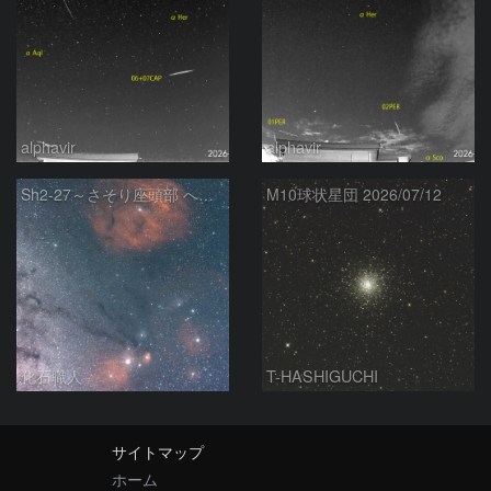
alphavir
alphavir
Sh2-27～さそり座頭部 へびつかい座 さそり座
M10球状星団 2026/07/12
化石職人
T-HASHIGUCHI
サイトマップ
ホーム