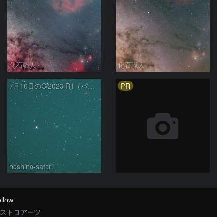
化石職人
化石職人
PR
7月10日のC/2023 R1（パンスターズ彗星）
hoshino-satori
llow
ストロアーツ