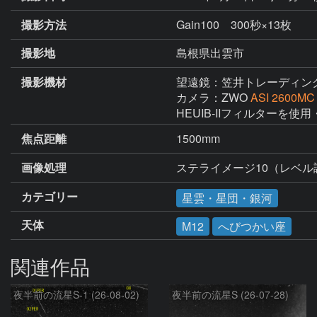
撮影方法
Gain100 300秒×13枚
撮影地
島根県出雲市
撮影機材
望遠鏡：笠井トレーディン
カメラ：ZWO
ASI 2600MC
HEUIB-IIフィルターを使用
焦点距離
1500mm
画像処理
ステライメージ10（レベ
カテゴリー
星雲・星団・銀河
天体
M12
へびつかい座
関連作品
夜半前の流星S-1 (26-08-02)
夜半前の流星S (26-07-28)