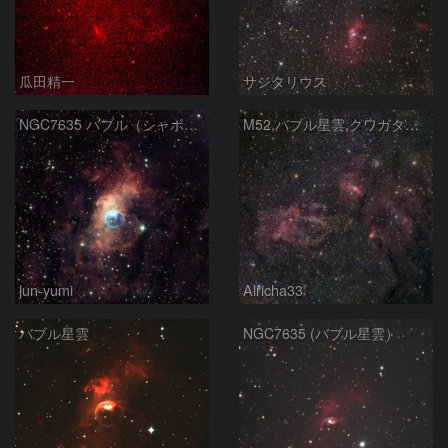
瓜田精一
サジタリウス
NGC7635 バブル（シャボン玉）星雲
M52,バブル星雲,クワガタ星雲
jun-yumi
Alricha33
バブル星雲
NGC7635 (バブル星雲）