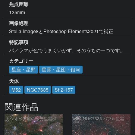
焦点距離
125mm
画像処理
Stella Image8とPhotoshop Elements2021で補正
特記事項
パノラマが色でうまくいかず、そのうちの一つです。
カテゴリー
星座・星野
星雲・星団・銀河
天体
M52
NGC7635
Sh2-157
関連作品
カシオペア座の散光星雲群
M52 NGC7635 バブル星雲 Sh2-159 カシオペア座