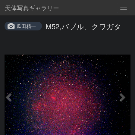
天体写真ギャラリー
Togg
navig
M52,バブル、クワガタ
瓜田精一