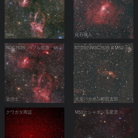
take
化石職人
NGC7635_バブル星雲、sh2-157_くわがた星雲
07/23のNGC7635 & M52
北の士
天文バカボン町田支部
クワガタ周辺
M52とシャボン玉星雲