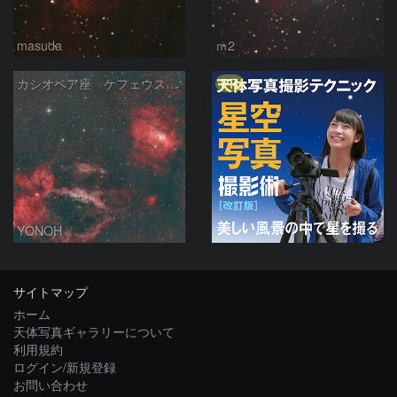
masuda
ｍ2
PR
カシオペア座 ケフェウス座の境界付近 HOO
YONOH
サイトマップ
ホーム
天体写真ギャラリーについて
利用規約
ログイン/新規登録
お問い合わせ