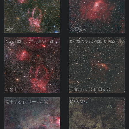
take
化石職人
NGC7635_バブル星雲、sh2-157_くわがた星雲
07/23のNGC7635 & M52
北の士
天文バカボン町田支部
南十字とηカリーナ星雲
M6＆M7