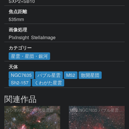
SXP2+SB10
焦点距離
535mm
画像処理
PixInsight  StellaImage
カテゴリー
星雲・星団・銀河
天体
NGC7635
バブル星雲
M52
散開星団
Sh2-157
くわがた星雲
関連作品
カシオペア座の散光星雲群
M52 NGC7635 バブル星雲 Sh2-159 カシオペア座