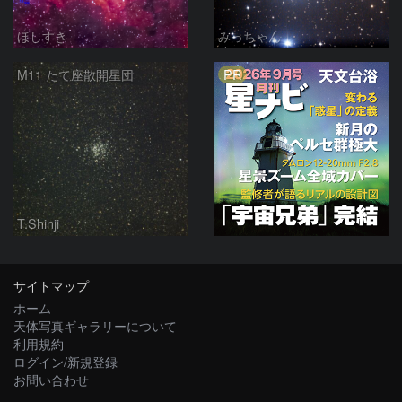
ほしすき
みっちゃん
PR
M11 たて座散開星団
T.Shinji
サイトマップ
ホーム
天体写真ギャラリーについて
利用規約
ログイン/新規登録
お問い合わせ