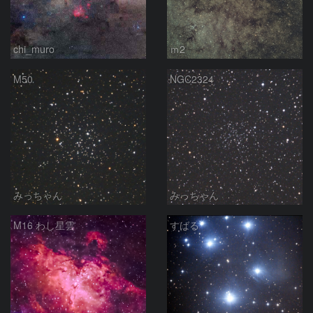
chi_muro
ｍ2
M50
NGC2324
みっちゃん
みっちゃん
M16 わし星雲
すばる