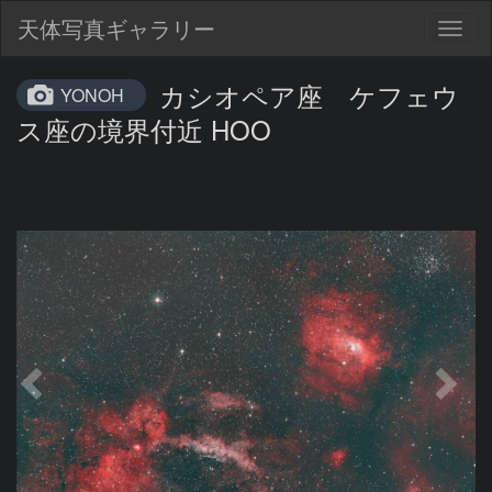
天体写真ギャラリー
Togg
navig
カシオペア座 ケフェウ
YONOH
ス座の境界付近 HOO