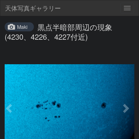
天体写真ギャラリー
Togg
navig
黒点半暗部周辺の現象
Maki
(4230、4226、4227付近)