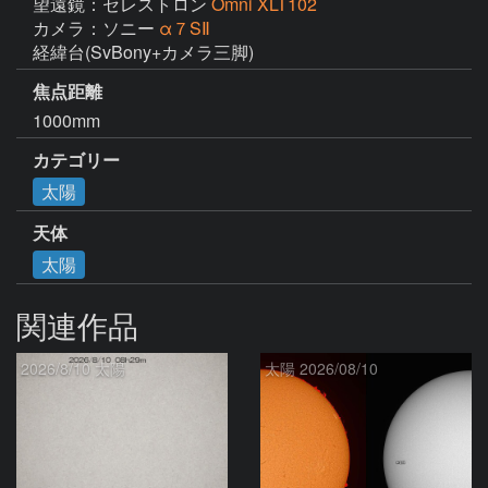
望遠鏡：セレストロン
Omni XLT102
カメラ：ソニー
α７SⅡ
経緯台(SvBony+カメラ三脚)
焦点距離
1000mm
カテゴリー
太陽
天体
太陽
関連作品
2026/8/10 太陽
太陽 2026/08/10