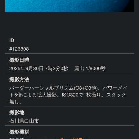
ID
#126808
撮影日時
2025年9月30日 7時2分0秒
露出 1/8000秒
撮影方法
バーダーハーシャルプリズム(O3+O3他)、パワーメイ
ト5倍による拡大撮影。ISO320で1枚撮り。スタック
無し。
撮影地
石川県白山市
撮影機材