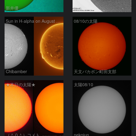
新井優
ta-o
Sun in H-alpha on August 10, 2026
08/10の太陽
Chibamber
天文バカボン町田支部
★本日の太陽★
太陽08/10
（＾０＾）コメト
nekojun