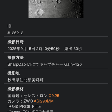
ID
#126212
撮影日時
2025年9月15日 2時40分50秒
露出 30秒
撮影方法
SharpCap4.1にてキャプチャー Gain=120
撮影地
秋田県仙北郡美郷町
撮影機材
望遠鏡：セレストロン
C9.25
カメラ：ZWO
ASI290MM
IR640 PROⅡ  Filter
