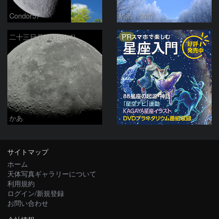
Condor57
駒沢 満晴
PR
二十三日月(月齢21.4)
かあ
サイトマップ
ホーム
天体写真ギャラリーについて
利用規約
ログイン/新規登録
お問い合わせ