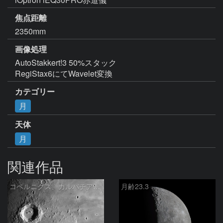
焦点距離
2350mm
画像処理
AutoStakkert!3 50%スタック 

RegiStax6にてWavelet変換
カテゴリー
月
天体
月
関連作品
コペルニクス、カルパチア山脈付近
月齢23.3