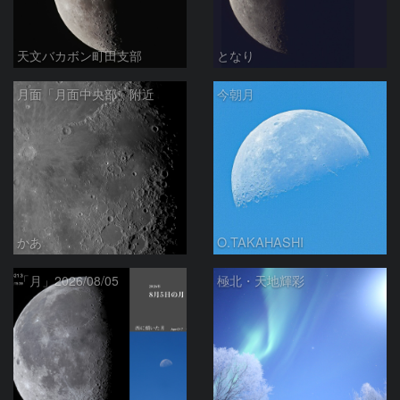
天文バカボン町田支部
となり
月面「月面中央部」附近
今朝月
かあ
O.TAKAHASHI
「月」2026/08/05
極北・天地輝彩