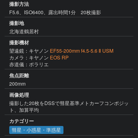
撮影方法
F5.6、ISO6400、露出時間1分 20枚撮影
撮影地
北海道鶴居村
撮影機材
望遠鏡：キヤノン
EF55-200mm f4.5-5.6 Ⅱ USM
カメラ：キヤノン
EOS RP
赤道儀：ポラリエ
焦点距離
200mm
画像処理
撮影した20枚をDSSで彗星基準メトカーフコンポジッ
ト、加算平均
カテゴリー
彗星・小惑星・準惑星