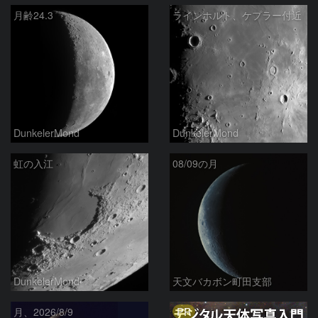
月齢24.3
ラインホルト、ケプラー付近
DunkelerMond
DunkelerMond
虹の入江
08/09の月
DunkelerMond
天文バカボン町田支部
PR
月、2026/8/9