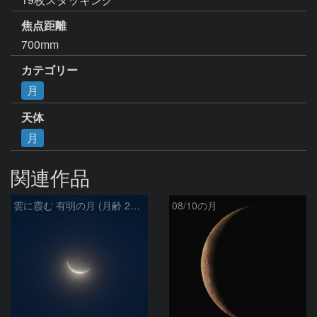
焦点距離
700mm
カテゴリー
月
天体
月
関連作品
雲に霞む 有明の月 (月齢 26.4)
08/10の月