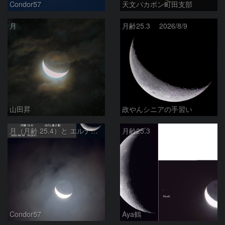
Condor57
天文バカボン町田支部
月
月齢25.3 2026/8/9
山田昇
政やんシニアの手習い
月（月齢 25.4）と エルナト（おうし座β星）
月齢25.3
Condor57
Aya鶴