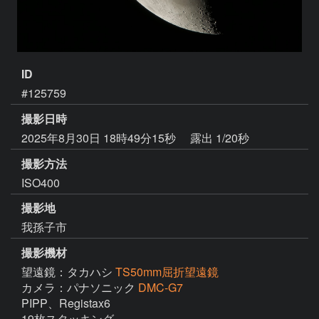
ID
#125759
撮影日時
2025年8月30日 18時49分15秒
露出 1/20秒
撮影方法
ISO400
撮影地
我孫子市
撮影機材
望遠鏡：タカハシ
TS50mm屈折望遠鏡
カメラ：パナソニック
DMC-G7
PIPP、Registax6

19枚スタッキング