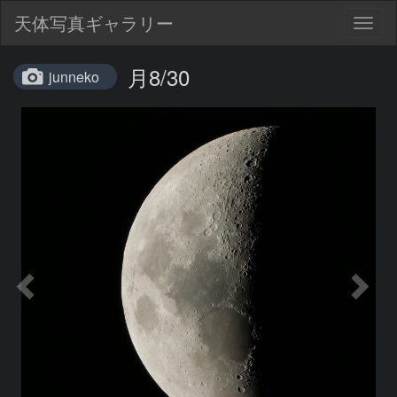
天体写真ギャラリー
Togg
navig
月8/30
junneko